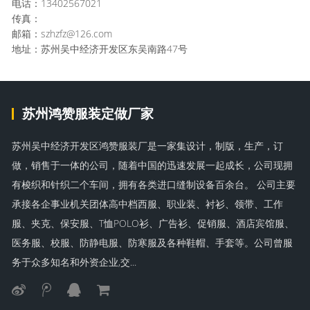
电话：13402567021
传真：
邮箱：szhzfz@126.com
地址：苏州吴中经济开发区东吴南路47号
苏州鸿赞服装定做厂家
苏州吴中经济开发区鸿赞服装厂是一家集设计，制版，生产，订
做，销售于一体的公司，随着中国的迅速发展一起成长，公司现拥
有梭织和针织二个车间，拥有各类进口缝制设备百余台。 公司主要
承接各企事业机关团体高中档西服、职业装、衬衫、领带、工作
服、夹克、保安服、T恤POLO衫、广告衫、促销服、酒店宾馆服、
医务服、校服、防静电服、防寒服及各种鞋帽、手套等。公司曾服
务于众多知名和外资企业,交...