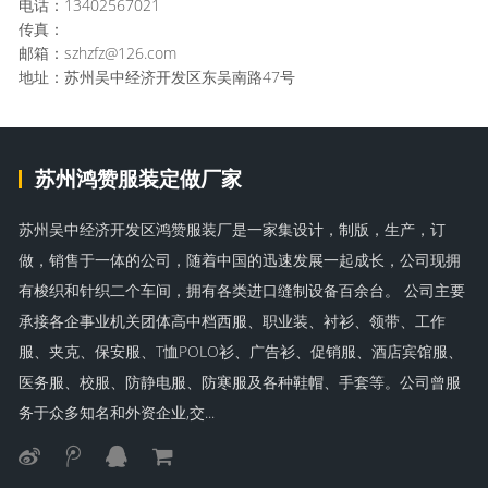
电话：13402567021
传真：
邮箱：szhzfz@126.com
地址：苏州吴中经济开发区东吴南路47号
苏州鸿赞服装定做厂家
苏州吴中经济开发区鸿赞服装厂是一家集设计，制版，生产，订
做，销售于一体的公司，随着中国的迅速发展一起成长，公司现拥
有梭织和针织二个车间，拥有各类进口缝制设备百余台。 公司主要
承接各企事业机关团体高中档西服、职业装、衬衫、领带、工作
服、夹克、保安服、T恤POLO衫、广告衫、促销服、酒店宾馆服、
医务服、校服、防静电服、防寒服及各种鞋帽、手套等。公司曾服
务于众多知名和外资企业,交...